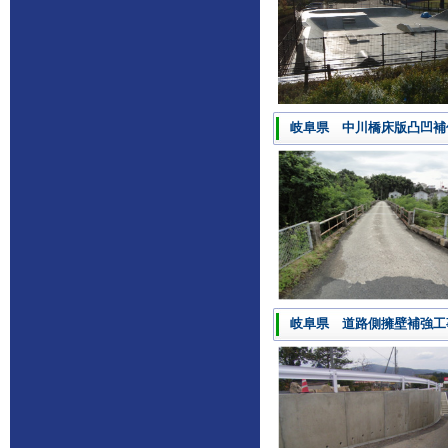
岐阜県 中川橋床版凸凹補
岐阜県 道路側擁壁補強工