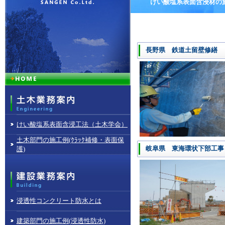
けい酸塩系表面含浸材の施
長野県 鉄道土留壁修繕
けい酸塩系表面含浸工法（土木学会）
土木部門の施工例(ｸﾗｯｸ補修・表面保
岐阜県 東海環状下部工事
護)
浸透性コンクリート防水とは
建築部門の施工例(浸透性防水)