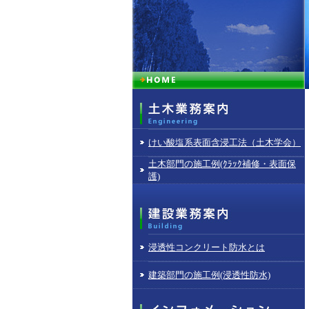
けい酸塩系表面含浸工法（土木学会）
土木部門の施工例(ｸﾗｯｸ補修・表面保
護)
浸透性コンクリート防水とは
建築部門の施工例(浸透性防水)