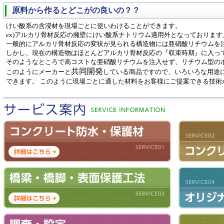
原料から作るとどこがの良いの？？
けい酸系の含浸材を現場ごとに使いわけることができます。
ex)アルカリ骨材反応の擁壁にけい酸系ナトリウム適用外となっております
一般的にアルカリ骨材反応の変状が見られる構造物には亜硝酸リチウムを
しかし、現在の構造物はほとんどアルカリ骨材反応の『収束時期』に入っ
そのようなところで高コストな亜硝酸リチウムを注入せず、リチウム型の
共同開発
このようにメーカーと
している商品ですので、いろいろな用途
できます。 このように現場ごとに適した材料をお客様にご提案できる技術