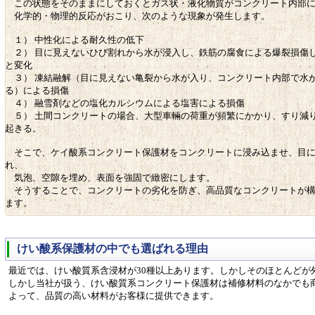
この状態をそのままにしておくとガス状・液化物質がコンクリート内部に
化学的・物理的反応がおこり、次のような現象が発生します。
１） 中性化による耐久性の低下
２） 目に見えないひび割れから水が浸入し、鉄筋の腐食による爆裂損傷
と変化
３） 凍結融解（目に見えない亀裂から水が入り、コンクリート内部で水
る）による損傷
４） 融雪剤などの塩化カルシウムによる塩害による損傷
５） 土間コンクリートの場合、大型車輛の荷重が頻繁にかかり、すり減
起きる。
そこで、ケイ酸系コンクリート保護材をコンクリートに浸み込ませ、目に
れ、
気泡、空隙を埋め、表面を強固で緻密にします。
そうすることで、コンクリートの劣化を防ぎ、高品質なコンクリートが構
ます。
けい酸系保護材の中でも選ばれる理由
最近では、けい酸質系含浸材が30種以上あります。しかしそのほとんどが
しかし当社が扱う、けい酸質系コンクリート保護材は補修材料のなかでも
よって、品質の高い材料がお客様に提供できます。